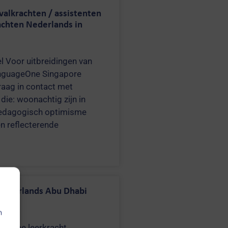
valkrachten / assistenten
achten Nederlands in
el Voor uitbreidingen van
nguageOne Singapore
aag in contact met
die: woonachtig zijn in
edagogisch optimisme
en reflecterende
Nederlands Abu Dhabi
n
rt-time leerkracht