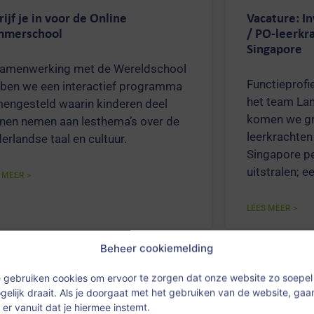
rijf je in voor de Online
Vacature: In
mmerschool
/ PO-leerkr
Singapore
samenwerking met de Wereldschool
Functieprofi
ben we een interactief programma
het team La
engesteld waarin kinderen deel
komen we gr
nen nemen aan lesthema’s over de
leerkrachten 
erlandse taal en cultuur.
Singapore p
uitstralen; e
 MEER >
LEES MEER >
Beheer cookiemelding
Leerkracht 
 gebruiken cookies om ervoor te zorgen dat onze website zo soepel
gezocht
gelijk draait. Als je doorgaat met het gebruiken van de website, gaa
 er vanuit dat je hiermee instemt.
Vacature: Pa