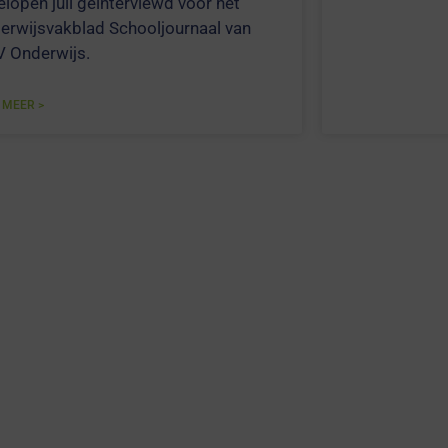
elopen juli geïnterviewd voor het
erwijsvakblad Schooljournaal van
 Onderwijs.
 MEER >