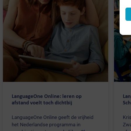
LanguageOne Online: leren op
Lan
afstand voelt toch dichtbij
Sch
LanguageOne Online geeft de vrijheid
Kri
het Nederlandse programma in
Zwa