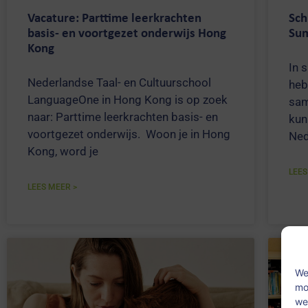
Vacature: Parttime leerkrachten
Sch
basis- en voortgezet onderwijs Hong
Su
Kong
In 
Nederlandse Taal- en Cultuurschool
heb
LanguageOne in Hong Kong is op zoek
sam
naar: Parttime leerkrachten basis- en
kun
voortgezet onderwijs. Woon je in Hong
Ned
Kong, word je
LEES
LEES MEER >
We
mo
we