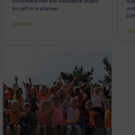
combinatie met een wekelijkse Skype-
afg
les zelf in te plannen.
ond
CNV
LEES MEER >
LEES