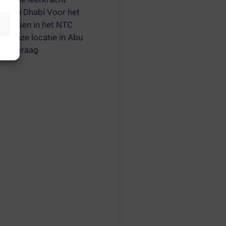
n Abu Dhabi Voor het
n lessen in het NTC
p onze locatie in Abu
 wij graag