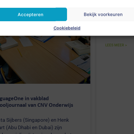
Nederlands i
Accepteren
Bekijk voorkeuren
verzorgen va
programma o
Cookiebeleid
Dhabi komen
LEES MEER >
guageOne in vakblad
ooljournaal van CNV Onderwijs
sta Sijbers (Singapore) en Henk
rt (Abu Dhabi en Dubai) zijn