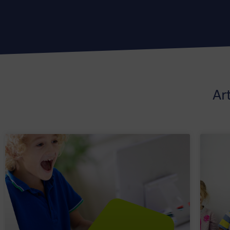
Hong Kong
Singapore
Houston
Ibiza
Ar