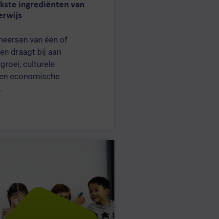
jkste ingrediënten van
erwijs
heersen van één of
en draagt bij aan
groei, culturele
g en economische
.