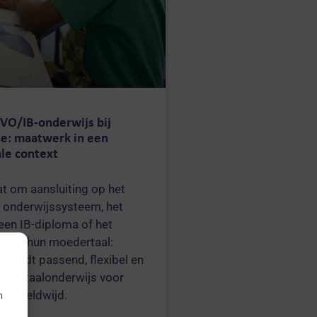
VO/IB-onderwijs bij
e: maatwerk in een
ale context
at om aansluiting op het
 onderwijssysteem, het
een IB-diploma of het
 van hun moedertaal:
biedt passend, flexibel en
cht taalonderwijs voor
n wereldwijd.
n