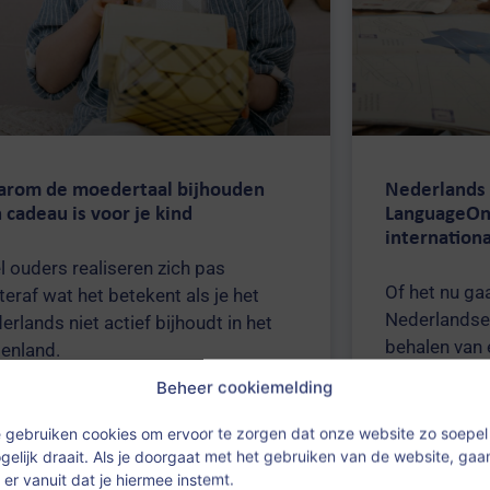
rom de moedertaal bijhouden
Nederlands 
 cadeau is voor je kind
LanguageOn
internation
l ouders realiseren zich pas
Of het nu ga
teraf wat het betekent als je het
Nederlandse
erlands niet actief bijhoudt in het
behalen van 
tenland.
onderhouden
Beheer cookiemelding
LanguageOne 
toekomstgeri
 gebruiken cookies om ervoor te zorgen dat onze website zo soepel
VO-leerlinge
gelijk draait. Als je doorgaat met het gebruiken van de website, gaa
 er vanuit dat je hiermee instemt.