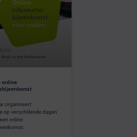
 online
gsbijeenkomst
ar organiseert
 op verschillende dagen
 een online
jeenkomst.