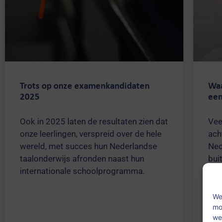
Trots op onze examenkandidaten
Waa
2025
een
Ook in 2025 laten de resultaten zien dat
Vee
onze leerlingen, verspreid over de hele
ach
wereld, met succes hun Nederlandse
Ned
taalonderwijs afronden naast hun
bui
internationale schoolprogramma.
We
mo
we