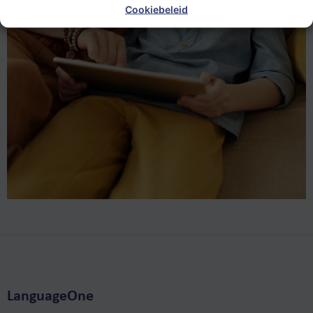
Cookiebeleid
LanguageOne