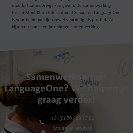
moedertaalonderwijs kan geven. De samenwerking
tussen Mont'Kiara International School en LanguageOne
is voor beide partijen zowel voordelig als positief. We
kijken uit naar een jarenlange samenwerking.
Samenwerken met
LanguageOne? We helpen je
graag verder!
+31(0) 70 260 13 86
Stuur ons een mail