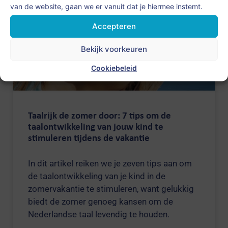
van de website, gaan we er vanuit dat je hiermee instemt.
Accepteren
Bekijk voorkeuren
Cookiebeleid
Taalrijk de zomer door: 7 tips om de
taalontwikkeling van jouw kind te
stimuleren tijdens de vakantie
In dit artikel reiken we je zeven tips aan om
de taalontwikkeling van je kind in de
zomervakantie te stimuleren, want gelukkig
biedt de zomer genoeg kansen om de
Nederlandse taal levendig te houden.