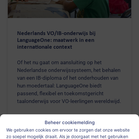
Nederlands VO/IB-onderwijs bij
LanguageOne: maatwerk in een
internationale context
Of het nu gaat om aansluiting op het
Nederlandse onderwijssysteem, het behalen
van een IB-diploma of het onderhouden van
hun moedertaal: LanguageOne biedt
passend, flexibel en toekomstgericht
taalonderwijs voor VO-leerlingen wereldwijd.
LEES MEER >
Beheer cookiemelding
We gebruiken cookies om ervoor te zorgen dat onze website
zo soepel mogelijk draait. Als je doorgaat met het gebruiken